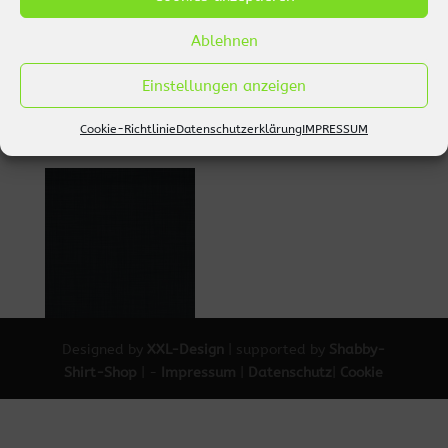
Ablehnen
Einstellungen anzeigen
Cookie-Richtlinie
Datenschutzerklärung
IMPRESSUM
Designed by
XXL-Design
| supported by
Shabby-
Shirt-Shop
| -
Impressum
|
Datenschutz
|
Cookie